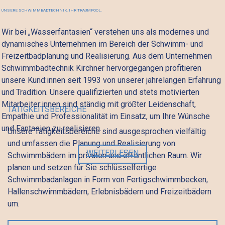
UNSERE SCHWIMMBADTECHNIK. IHR TRAUMPOOL.
Wir bei „Wasserfantasien“ verstehen uns als modernes und
dynamisches Unternehmen im Bereich der Schwimm- und
Freizeitbadplanung und Realisierung. Aus dem Unternehmen
Schwimmbadtechnik Kirchner hervorgegangen profitieren
unsere Kund:innen seit 1993 von unserer jahrelangen Erfahrung
und Tradition. Unsere qualifizierten und stets motivierten
Mitarbeiter:innen sind ständig mit größter Leidenschaft,
TÄTIGKEITSBEREICHE
Empathie und Professionalität im Einsatz, um Ihre Wünsche
und Fantasien zu realisieren.
Unsere Tätigkeitsbereiche sind ausgesprochen vielfältig
und umfassen die Planung und Realisierung von
WEITERLESEN
Schwimmbädern im privaten und öffentlichen Raum. Wir
planen und setzen für Sie schlüsselfertige
Schwimmbadanlagen in Form von Fertigschwimmbecken,
Hallenschwimmbädern, Erlebnisbädern und Freizeitbädern
um.