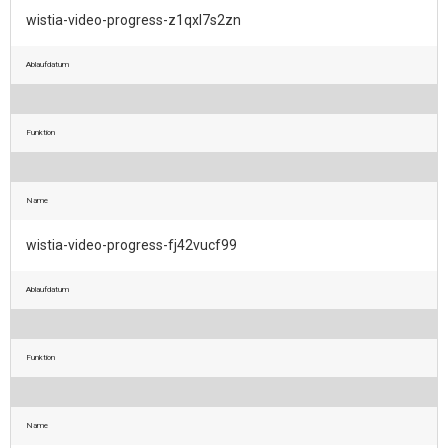
wistia-video-progress-z1qxl7s2zn
Ablaufdatum
Funktion
Name
wistia-video-progress-fj42vucf99
Ablaufdatum
Funktion
Name