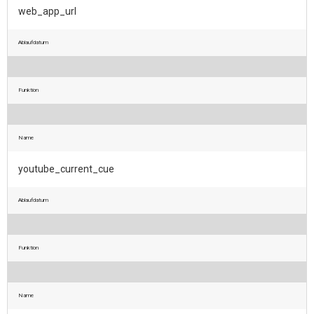
web_app_url
Ablaufdatum
Funktion
Name
youtube_current_cue
Ablaufdatum
Funktion
Name