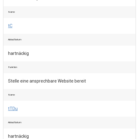
Name
tC
Ablaufdatum
hartnäckig
Funktion
Stelle eine ansprechbare Website bereit
Name
tTDu
Ablaufdatum
hartnäckig