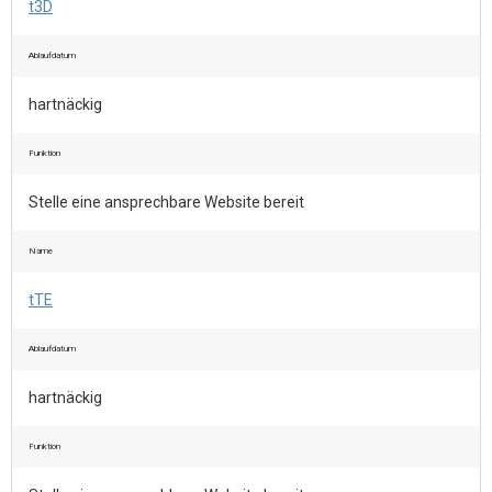
t3D
Ablaufdatum
hartnäckig
Funktion
Stelle eine ansprechbare Website bereit
Name
tTE
Ablaufdatum
hartnäckig
Funktion