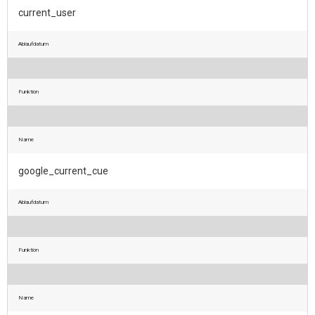
current_user
Ablaufdatum
Funktion
Name
google_current_cue
Ablaufdatum
Funktion
Name