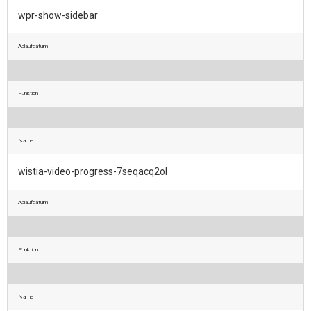
wpr-show-sidebar
Ablaufdatum
Funktion
Name
wistia-video-progress-7seqacq2ol
Ablaufdatum
Funktion
Name