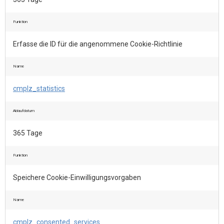
Funktion
Erfasse die ID für die angenommene Cookie-Richtlinie
Name
cmplz_statistics
Ablaufdatum
365 Tage
Funktion
Speichere Cookie-Einwilligungsvorgaben
Name
cmplz_consented_services