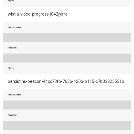
Name
wistia-video-progress-j042jylrre
Ablaufdatum
Funktion
Name
persist:hs-beacon-44cc73fb-7636-4206-b115-c7b33823551b
Ablaufdatum
Funktion