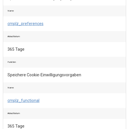
Name
cmplz_preferences
Ablaufdatum
365 Tage
Funktion
Speichere Cookie-Einwilligungsvorgaben
Name
cmplz_functional
Ablaufdatum
365 Tage