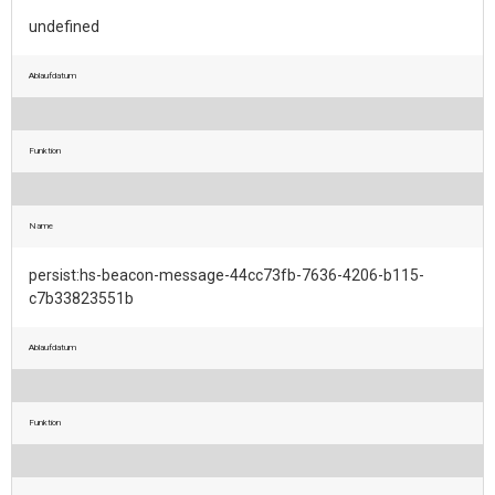
undefined
Ablaufdatum
Funktion
Name
persist:hs-beacon-message-44cc73fb-7636-4206-b115-
c7b33823551b
Ablaufdatum
Funktion